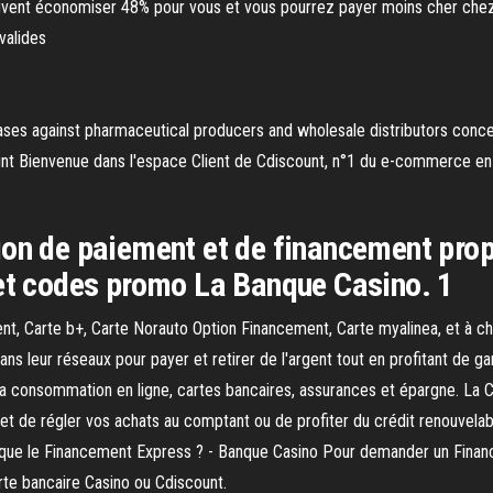
uvent économiser 48% pour vous et vous pourrez payer moins cher chez 
valides
ases against pharmaceutical producers and wholesale distributors conce
nt
Bienvenue dans l'espace Client de Cdiscount, n°1 du e-commerce en
ion de paiement et de financement prop
 et codes promo La Banque Casino. 1
t, Carte b+, Carte Norauto Option Financement, Carte myalinea, et à ch
 leur réseaux pour payer et retirer de l'argent tout en profitant de ga
la consommation en ligne, cartes bancaires, assurances et épargne. La
t de régler vos achats au comptant ou de profiter du crédit renouvelable
 que le Financement Express ? - Banque Casino Pour demander un Finance
rte bancaire Casino ou Cdiscount.