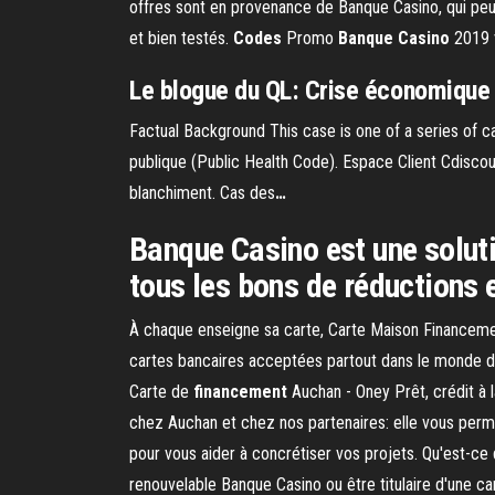
offres sont en provenance de Banque Casino, qui pe
et bien testés.
Codes
Promo
Banque Casino
2019 
Le blogue du QL: Crise économique
Factual Background This case is one of a series of c
publique (Public Health Code).
Espace Client Cdiscou
blanchiment. Cas des
…
Banque Casino est une solut
tous les bons de réductions
À chaque enseigne sa carte, Carte Maison Financemen
cartes bancaires acceptées partout dans le monde dans
Carte de
financement
Auchan - Oney Prêt, crédit à 
chez Auchan et chez nos partenaires: elle vous perme
pour vous aider à concrétiser vos projets. Qu'est-ce
renouvelable Banque Casino ou être titulaire d'une ca