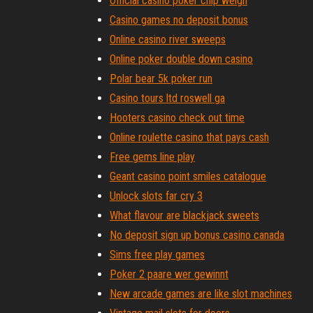
Official casino poker chip weigh
Casino games no deposit bonus
Online casino river sweeps
Online poker double down casino
Polar bear 5k poker run
Casino tours ltd roswell ga
Hooters casino check out time
Online roulette casino that pays cash
Free gems line play
Geant casino point smiles catalogue
Unlock slots far cry 3
What flavour are blackjack sweets
No deposit sign up bonus casino canada
Sims free play games
Poker 2 paare wer gewinnt
New arcade games are like slot machines