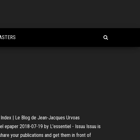
OASTERS
 Index | Le Blog de Jean-Jacques Urvoas
iel epaper 2018-07-19 by L'essentiel - Issuu
Issuu is
share your publications and get them in front of