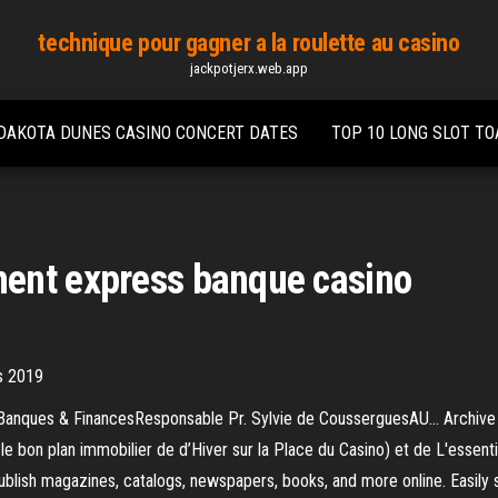
technique pour gagner a la roulette au casino
jackpotjerx.web.app
DAKOTA DUNES CASINO CONCERT DATES
TOP 10 LONG SLOT T
ent express banque casino
s 2019
 Banques & FinancesResponsable Pr. Sylvie de CousserguesAU...
Archive
é le bon plan immobilier de d’Hiver sur la Place du Casino) et de
L'essent
 publish magazines, catalogs, newspapers, books, and more online. Easily 